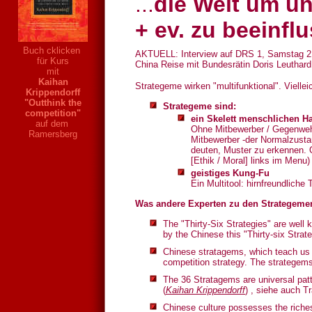
...
die Welt um u
+ ev. zu beeinfl
Buch cklicken
AKTUELL: Interview auf DRS 1, Samstag 21.
für Kurs
China Reise mit Bundesrätin Doris Leuthar
mit
Kaihan
Strategeme wirken "multifunktional". Viellei
Krippendorff
"Outthink the
Strategeme sind:
competition"
ein Skelett menschlichen Ha
auf dem
Ohne Mitbewerber / Gegenwehr 
Ramersberg
Mitbewerber -der Normalzusta
deuten, Muster zu erkennen. O
[Ethik / Moral] links im Menu
geistiges Kung-Fu
Ein Multitool: hirnfreundliche
Was andere Experten zu den Strategeme
The "Thirty-Six Strategies" are well
by the Chinese this "Thirty-six Strateg
Chinese stratagems, which teach us h
competition strategy.
The strategems 
The 36 Stratagems are universal patt
(
Kaihan Krippendorff
) , siehe auch Tr
Chinese culture possesses the riches