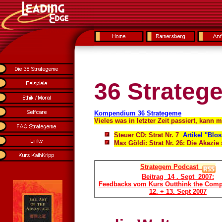
36 Stratege
Kompendium 36 Strategeme
Vieles was in letzter Zeit passiert, kann
Steuer CD: Strat Nr. 7
Artikel "Blos
Max Göldi: Strat Nr. 26:
Die Akazie
Strategem Podcast
Beitrag 14 . Sept 2007:
Feedbacks vom Kurs Outthink the Comp
12. + 13. Sept 2007